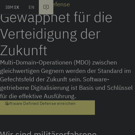
Software Defined Defense
IBM
IX
EN
Skip to main content
Gewappnet für die
Verteidigung der
Zukunft
Multi-Domain-Operationen (MDO) zwischen
gleichwertigen Gegnern werden der Standard im
Gefechtsfeld der Zukunft sein. Software-
getriebene Digitalisierung ist Basis und Schlüssel
für die effektive Ausführung.
Software Defined Defense erreichen
Wir sind militärerfahrene